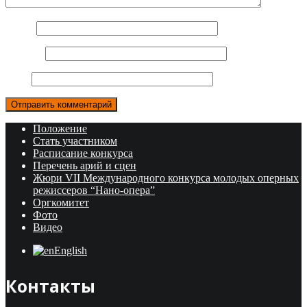
Имя
*
E-mail
*
Сайт
Положение
Стать участником
Расписание конкурса
Перечень арий и сцен
Жюри VII Международного конкурса молодых оперных
режиссеров “Нано-опера”
Оргкомитет
Фото
Видео
English
Контакты