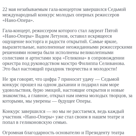
22 мая незабываемым гала-концертом завершился Седьмой
международный конкурс молодых оперных режиссеров
«Нано-Опера».
Гала-концерт, режиссером которого стал лауреат Пятой
«Нано-Оперы» Вадим Летунов, оставил искрящееся
ощущение восторга и радости открытий. Самые яркие,
выразительные, наполненные неожиданными режиссерскими
решениями номера были исполнены великолепными
солистами и артистами хора «Геликона» в сопровождении
оркестра под руководством маэстро Филиппа Селиванова.
Это был настоящий праздник творчества и молодости!
Не зря говорят, что цифра 7 приносит удачу — Седьмой
конкурс прошел на одном дыхании и подарил нам море
удовольствия, бурю эмоций, настоящие открытия и новые
знакомства, а главное, открыл нам имена молодых творцов, за
которыми, мы уверены — будущее Оперы.
Конкурс завершился — но мы не расстаемся, ведь каждый
участник «Нано-Оперы» уже стал своим в нашем театре и
попал в геликоновскую семью.
Огромная благодарность основателю и Президенту театра