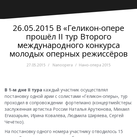
26.05.2015 В «Геликон-опере
прошёл II тур Второго
международного конкурса
молодых оперных режиссёров
27.05.2015
Nanoopera
Нано-опера 2015
В 1-м дне II
тура
каждый участник осуществлял
постановку одной арии с солистами «Геликон-оперы», тур
проходил в сопровождении фортепиано (концертмейстеры:
заслуженная артистка Роcсии Наталья Арутюнова, Михаил
Егиазарьян, Ирина Ковалёва, Людмила Ширяева, Сергей
Чечётко).
На постановку одного номера участнику отводилось 15