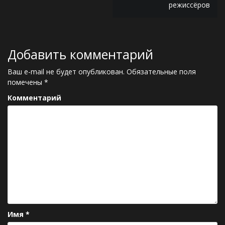
режиссёров
в
и
г
Добавить комментарий
а
Ваш e-mail не будет опубликован.
Обязательные поля
ц
помечены
*
и
Комментарий
я
п
о
з
а
п
и
Имя
*