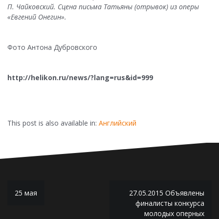
П. Чайковский. Сцена письма Татьяны (отрывок) из оперы
«Евгений Онегин».
Фото Антона Дубровского
http://helikon.ru/news/?lang=rus&id=999
This post is also available in:
Английский
Н
25 мая
27.05.2015 Объявлены
финалисты конкурса
а
молодых оперных