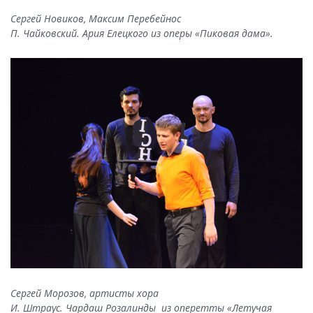
Сергей Новиков, Максим Перебейнос
П. Чайковский. Ария Елецкого из оперы «Пиковая дама».
Сергей Морозов, артисты хора
И. Штраус. Чардаш Розалинды из оперетты «Летучая