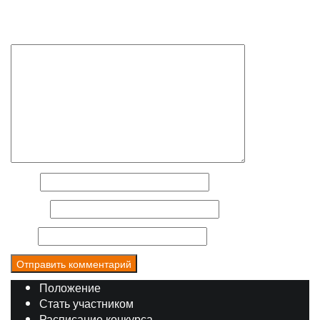
помечены
*
Комментарий
Имя
*
E-mail
*
Сайт
Положение
Стать участником
Расписание конкурса