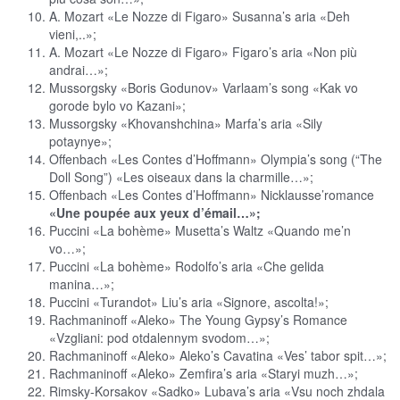
A. Mozart «Le Nozze di Figaro» Susanna’s aria «Deh
vieni,..»;
A. Mozart «Le Nozze di Figaro» Figaro’s aria «Non più
andrai…»;
Mussorgsky «Boris Godunov» Varlaam’s song «Kak vo
gorode bylo vo Kazani»;
Mussorgsky «Khovanshchina» Marfa’s aria «Sily
potaynye»;
Offenbach «Les Contes d’Hoffmann» Olympia’s song (“The
Doll Song”) «Les oiseaux dans la charmille…»;
Offenbach «Les Contes d’Hoffmann» Nicklausse’romance
«Une poupée aux yeux d’émail…»;
Puccini «La bohème» Musetta’s Waltz «Quando me’n
vo…»;
Puccini «La bohème» Rodolfo’s aria «Che gelida
manina…»;
Puccini «Turandot» Liu’s aria «Signore, ascolta!»;
Rachmaninoff «Aleko» The Young Gypsy’s Romance
«Vzgliani: pod otdalennym svodom…»;
Rachmaninoff «Aleko» Aleko’s Cavatina «Ves’ tabor spit…»;
Rachmaninoff «Aleko» Zemfira’s aria «Staryi muzh…»;
Rimsky-Korsakov «Sadko» Lubava’s aria «Vsu noch zhdala