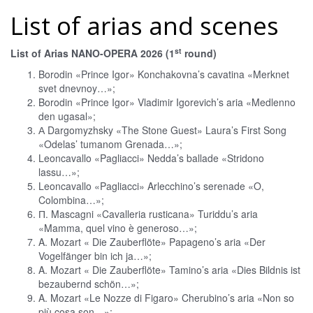
List of arias and scenes
st
List of Arias NANO-OPERA 2026 (1
round)
Borodin «Prince Igor» Konchakovna’s cavatina «Merknet
svet dnevnoy…»;
Borodin «Prince Igor» Vladimir Igorevich’s aria «Medlenno
den ugasal»;
А Dargomyzhsky «The Stone Guest» Laura’s First Song
«Odelas’ tumanom Grenada…»;
Leoncavallo «Pagliacci» Nedda’s ballade «Stridono
lassu…»;
Leoncavallo «Pagliacci» Arlecchino’s serenade «O,
Colombina…»;
П. Mascagni «Cavalleria rusticana» Turiddu’s aria
«Mamma, quel vino è generoso…»;
A. Mozart « Die Zauberflöte» Papageno’s aria «Der
Vogelfänger bin ich ja…»;
A. Mozart « Die Zauberflöte» Tamino’s aria «Dies Bildnis ist
bezaubernd schön…»;
A. Mozart «Le Nozze di Figaro» Cherubino’s aria «Non so
più cosa son…»;