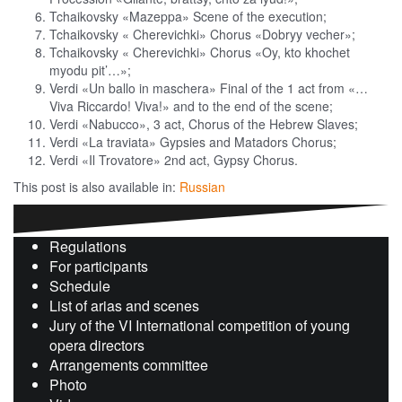
Tchaikovsky «Mazeppa» Scene of the execution;
Tchaikovsky « Cherevichki» Chorus «Dobryy vecher»;
Tchaikovsky « Cherevichki» Chorus «Oy, kto khochet
myodu pit’…»;
Verdi «Un ballo in maschera» Final of the 1 act from «…
Viva Riccardo! Viva!» and to the end of the scene;
Verdi «Nabucco», 3 act, Chorus of the Hebrew Slaves;
Verdi «La traviata» Gypsies and Matadors Chorus;
Verdi «Il Trovatore» 2nd act, Gypsy Chorus.
This post is also available in:
Russian
Regulations
For participants
Schedule
List of arias and scenes
Jury of the VI International competition of young
opera directors
Arrangements committee
Photo