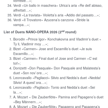
vorreste…»;
Verdi «Un ballo in maschera» Ulrica’s aria «Re dell`abisso,
affrettati…»;
Verdi «La traviata» Violetta’s aria «Addio del passato…»;
Verdi «Il Trovatore» Azucena’s canzona «Stride la
vampa…»;
nd
List of Duets NANO-OPERA 2026 (2
round)
Borodin «Prince Igor» Konchakovna and Vladimir’s duet «
Ty li, Vladimir moy …»;
Bizet «Carmen» Jose and Escamillo’s duet «Je suis
Escamillo…»;
Bizet «Carmen» Final duet of Jose and Carmen «C`est
toi!»;
Donizetti «Don Pasquale» Don Pasquale and Malatesta’s
duet «Son nov`ore…»;
Leoncavallo «Pagliacci» Silvio and Nedda’s duet «Nedda!
Silvio! A quest`ora…»;
Leoncavallo «Pagliacci» Tonio and Nedda’s duet «Sei
la…»;
A. Mozart « Die Zauberflöte» Pamina and Papageno’s duet
«Bey Männern…»;
A. Mozart « Die Zauberflöte» Papageno and Papagena’s