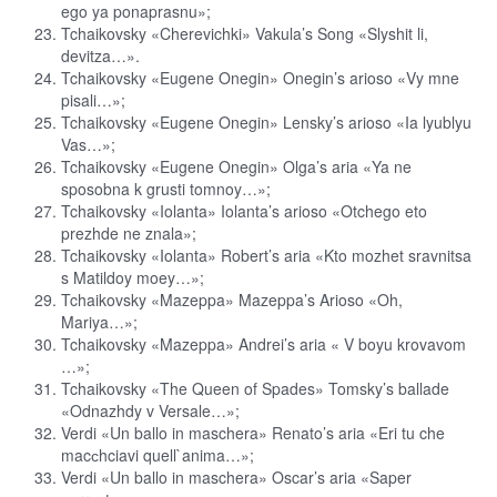
ego ya ponaprasnu»;
Tchaikovsky «Cherevichki» Vakula’s Song «Slyshit li,
devitza…».
Tchaikovsky «Eugene Onegin» Onegin’s arioso «Vy mne
pisali…»;
Tchaikovsky «Eugene Onegin» Lensky’s arioso «Ia lyublyu
Vas…»;
Tchaikovsky «Eugene Onegin» Olga’s aria «Ya ne
sposobna k grusti tomnoy…»;
Tchaikovsky «Iolanta» Iolanta’s arioso «Otchego eto
prezhde ne znala»;
Tchaikovsky «Iolanta» Robert’s aria «Kto mozhet sravnitsa
s Matildoy moey…»;
Tchaikovsky «Mazeppa» Mazeppa’s Arioso «Oh,
Mariya…»;
Tchaikovsky «Mazeppa» Andrei’s aria « V boyu krovavom
…»;
Tchaikovsky «The Queen of Spades» Tomsky’s ballade
«Odnazhdy v Versale…»;
Verdi «Un ballo in maschera» Renato’s aria «Eri tu che
macсhciavi quell`anima…»;
Verdi «Un ballo in maschera» Oscar’s aria «Saper