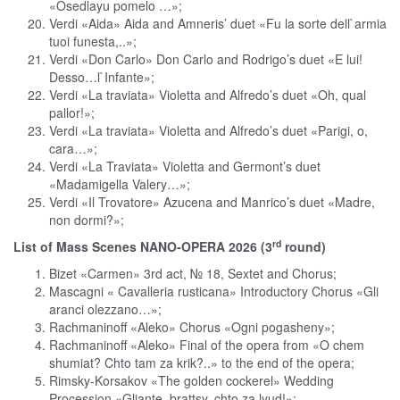
«Osedlayu pomelo …»;
Verdi «Aida» Aida and Amneris’ duet «Fu la sorte dell`armia
tuoi funesta,..»;
Verdi «Don Carlo» Don Carlo and Rodrigo’s duet «E lui!
Desso…l`Infante»;
Verdi «La traviata» Violetta and Alfredo’s duet «Oh, qual
pallor!»;
Verdi «La traviata» Violetta and Alfredo’s duet «Parigi, o,
cara…»;
Verdi «La Traviata» Violetta and Germont’s duet
«Madamigella Valery…»;
Verdi «Il Trovatore» Azucena and Manrico’s duet «Madre,
non dormi?»;
rd
List of Mass Scenes NANO-OPERA 2026 (3
round)
Bizet «Carmen» 3rd act, № 18, Sextet and Chorus;
Mascagni « Cavalleria rusticana» Introductory Chorus «Gli
aranci olezzano…»;
Rachmaninoff «Aleko» Chorus «Ogni pogasheny»;
Rachmaninoff «Aleko» Final of the opera from «O chem
shumiat? Chto tam za krik?..» to the end of the opera;
Rimsky-Korsakov «The golden cockerel» Wedding
Procession «Gliante, brattsy, chto za lyud!»;