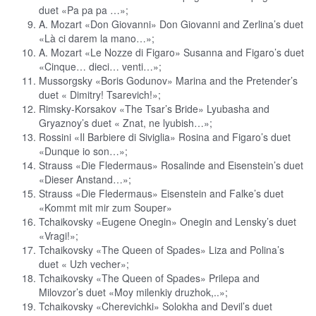
duet «Pa pa pa …»;
A. Mozart «Don Giovanni» Don Giovanni and Zerlina’s duet
«Là ci darem la mano…»;
A. Mozart «Le Nozze di Figaro» Susanna and Figaro’s duet
«Cinque… dieci… venti…»;
Mussorgsky «Boris Godunov» Marina and the Pretender’s
duet « Dimitry! Tsarevich!»;
Rimsky-Korsakov «The Tsar’s Bride» Lyubasha and
Gryaznoy’s duet « Znat, ne lyubish…»;
Rossini «Il Barbiere di Siviglia» Rosina and Figaro’s duet
«Dunque io son…»;
Strauss «Die Fledermaus» Rosalinde and Eisenstein’s duet
«Dieser Anstand…»;
Strauss «Die Fledermaus» Eisenstein and Falke’s duet
«Kommt mit mir zum Souper»
Tchaikovsky «Eugene Onegin» Onegin and Lensky’s duet
«Vragi!»;
Tchaikovsky «The Queen of Spades» Liza and Polina’s
duet « Uzh vecher»;
Tchaikovsky «The Queen of Spades» Prilepa and
Milovzor’s duet «Moy milenkiy druzhok,..»;
Tchaikovsky «Cherevichki» Solokha and Devil’s duet