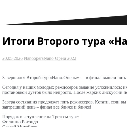
Итоги Второго тура «Н
20.05.2026
Nanoopera
Nano-Opera 2022
Завершился Второй тур «Нано-Оперы» — в финал вышли пять 
Сегодня у наших молодых режиссеров задание усложнилось: им н
постановкой дуэтов было непросто. После жарких дискуссий 
Завтра состязания продолжат пять режиссеров. Кстати, если вы
завтрашний день – финал все ближе и ближе!
Порядок выступление на Третьем туре:
Филиппо Ротондо
Сергей Михайлов