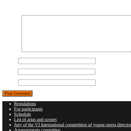
Your email address will not be published.
Required fields are marked
Comment
Name
*
Email
*
Website
Regulations
For participants
Schedule
List of arias and scenes
Jury of the VI International competition of young opera directo
Arrangements committee