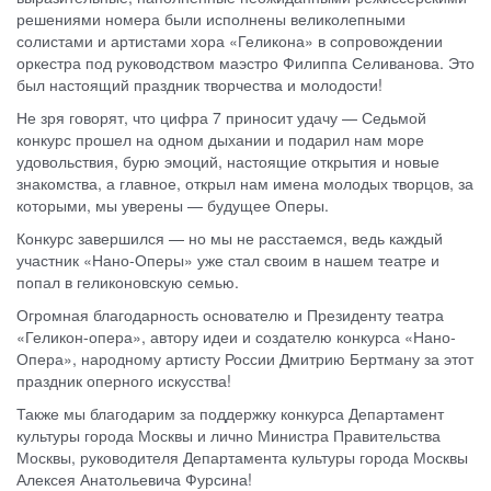
решениями номера были исполнены великолепными
солистами и артистами хора «Геликона» в сопровождении
оркестра под руководством маэстро Филиппа Селиванова. Это
был настоящий праздник творчества и молодости!
Не зря говорят, что цифра 7 приносит удачу — Седьмой
конкурс прошел на одном дыхании и подарил нам море
удовольствия, бурю эмоций, настоящие открытия и новые
знакомства, а главное, открыл нам имена молодых творцов, за
которыми, мы уверены — будущее Оперы.
Конкурс завершился — но мы не расстаемся, ведь каждый
участник «Нано-Оперы» уже стал своим в нашем театре и
попал в геликоновскую семью.
Огромная благодарность основателю и Президенту театра
«Геликон-опера», автору идеи и создателю конкурса «Нано-
Опера», народному артисту России Дмитрию Бертману за этот
праздник оперного искусства!
Также мы благодарим за поддержку конкурса Департамент
культуры города Москвы и лично Министра Правительства
Москвы, руководителя Департамента культуры города Москвы
Алексея Анатольевича Фурсина!