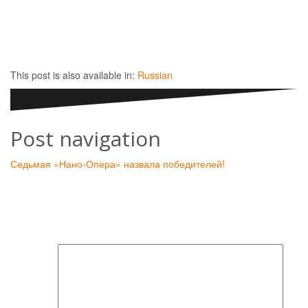
This post is also available in:
Russian
Post navigation
Седьмая «Нано-Опера» назвала победителей!
Leave a Reply
Your email address will not be published.
Required fields are
marked
*