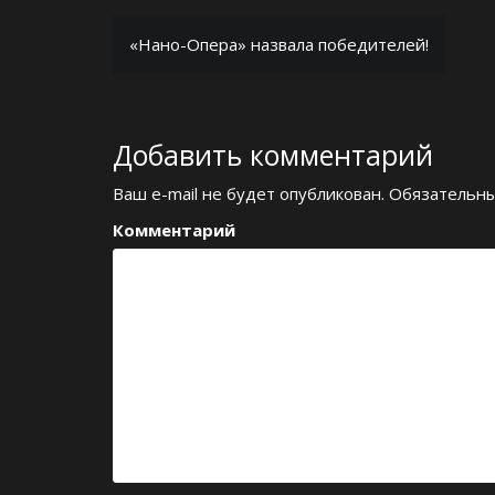
Н
«Нано-Опера» назвала победителей!
а
в
Добавить комментарий
и
г
Ваш e-mail не будет опубликован.
Обязательны
а
Комментарий
ц
и
я
п
о
з
а