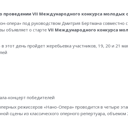
о проведении VI
I Международного конкурса молодых о
он-опера» под руководством Дмитрия Бертмана совместно 
вы объявляет о старте
VI
I Международного конкурса мо
 в этот день пройдет жеребьевка участников, 19, 20 и 21 мая 
елей
гала-концерт победителей
перных режиссеров «Нано-Опера» проводится в четыре этап
ой сцены из классического оперного репертуара, объемом 2 