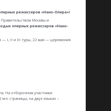
перных режиссеров «Нано-Опера»!
с Правительством Москвы и
лодых оперных режиссеров «Нано-
— I, II и III туры, 22 мая — церемония
а. На отборочном участники
м.п. страницы, на двух языках –